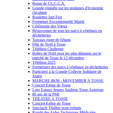
Repas de l'A.C.C.A.
Grande enquête sur les pratiques d'économie
circulaire
Roulettes Jam Fest
Fermeture Exceptionnelle Mairie
Cérémonie des Voeux
Réouverture de tous les parcs à végétaux en
déchetteries
Travaux route de l'étang
Fête de Noël à Tosse
Téléthon Challenge
Boîtes de Noël pour les plus démunis sur le
marché de Tosse le 12 décembre
Téléthon 2025
Fermetures des parcs à végétaux en déchetteries
Participez à la Grande Collecte Solidaire de
Jouets
MARCHE 8KM - MOVEMBER A TOSSE
Concert Eglise de Tosse
Loto Espace Jeunes Saubion Tosse Angresse
80 ans de la PMI
THEATRE A TOSSE
Concert Eglise de Tosse
Spectacle Théâtre pour enfants
Ronde des Aides Techniques Médicales