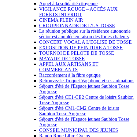
Appel à la solidarité citoyenne
VIGILANCE ROUGE – ACCÈS AUX
FORÊTS INTERDIT
CINEMA PLEIN AIR
CROUPIONNADE DE L'US TOSSE
La réunion publique sur la résidence autonomie
sénior est annulée en raison des fortes chaleurs
CONCERT VOCAL A L'EGLISE DE TOSSE
EXPOSITION DE PEINTURE A TOSSE
TOURNOI DE PELOTE DE TOSSE
MAYADE DE TOSSE
APPEL AUX ARTISANS ET
COMMERCANTS
Raccordement à la fibre optique
Retrouvez le Troquet Vagabond et ses animations
Séjours d'été de l'Espace jeunes Saubion Tosse
Angresse
Séjours d'été CE1-CE2 Centre de loisirs Saubion
Tosse Angresse
Séjours d'été CM1-CM2 Centre de loisirs
Saubion Tosse Angresse
Séjours d'été de l'Espace jeunes Saubion Tosse
Angresse
CONSEIL MUNICIPAL DES JEUNES
Rando Roue Libre Cyclos