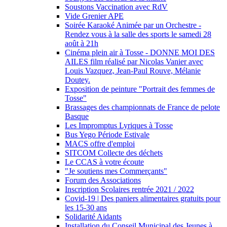
Soustons Vaccination avec RdV
Vide Grenier APE
Soirée Karaoké Animée par un Orchestre -
Rendez vous à la salle des sports le samedi 28
août à 21h
Cinéma plein air à Tosse - DONNE MOI DES
AILES film réalisé par Nicolas Vanier avec
Louis Vazquez, Jean-Paul Rouve, Mélanie
Doutey.
Exposition de peinture "Portrait des femmes de
Tosse"
Brassages des championnats de France de pelote
Basque
Les Impromptus Lyriques à Tosse
Bus Yego Période Estivale
MACS offre d'emploi
SITCOM Collecte des déchets
Le CCAS à votre écoute
"Je soutiens mes Commerçants"
Forum des Associations
Inscription Scolaires rentrée 2021 / 2022
Covid-19 | Des paniers alimentaires gratuits pour
les 15-30 ans
Solidarité Aidants
Installation du Conseil Municipal des Jeunes à