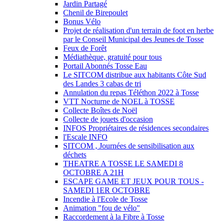
Jardin Partagé
Chenil de Birepoulet
Bonus Vélo
Projet de réalisation d'un terrain de foot en herbe
par le Conseil Municipal des Jeunes de Tosse
Feux de Forêt
Médiathèque, gratuité pour tous
Portail Abonnés Tosse Eau
Le SITCOM distribue aux habitants Côte Sud
des Landes 3 cabas de tri
Annulation du repas Téléthon 2022 à Tosse
VTT Nocturne de NOEL à TOSSE
Collecte Boîtes de Noël
Collecte de jouets d'occasion
INFOS Propriétaires de résidences secondaires
l'Escale INFO
SITCOM , Journées de sensibilisation aux
déchets
THEATRE A TOSSE LE SAMEDI 8
OCTOBRE A 21H
ESCAPE GAME ET JEUX POUR TOUS -
SAMEDI 1ER OCTOBRE
Incendie à l'Ecole de Tosse
Animation "fou de vélo"
Raccordement à la Fibre à Tosse