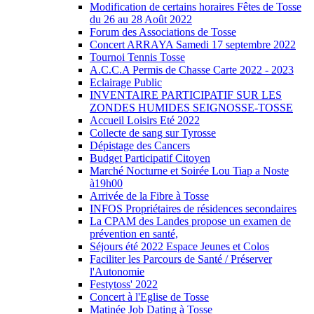
Modification de certains horaires Fêtes de Tosse
du 26 au 28 Août 2022
Forum des Associations de Tosse
Concert ARRAYA Samedi 17 septembre 2022
Tournoi Tennis Tosse
A.C.C.A Permis de Chasse Carte 2022 - 2023
Eclairage Public
INVENTAIRE PARTICIPATIF SUR LES
ZONDES HUMIDES SEIGNOSSE-TOSSE
Accueil Loisirs Eté 2022
Collecte de sang sur Tyrosse
Dépistage des Cancers
Budget Participatif Citoyen
Marché Nocturne et Soirée Lou Tiap a Noste
à19h00
Arrivée de la Fibre à Tosse
INFOS Propriétaires de résidences secondaires
La CPAM des Landes propose un examen de
prévention en santé,
Séjours été 2022 Espace Jeunes et Colos
Faciliter les Parcours de Santé / Préserver
l'Autonomie
Festytoss' 2022
Concert à l'Eglise de Tosse
Matinée Job Dating à Tosse