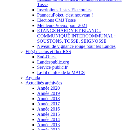
Tosse
Inscriptions Listes Electorales
PanneauPoket, c'est nouveau !
Elections CMJ Tosse
Meilleurs Voeux pour 2021
ETANGS HARDY ET BLANC -
COMMUNIQUÉ INTERCOMMUNAL :
SOUSTONS, TOSSE, SEIGNOSSE
Niveau de vigilance rouge pour les Landes
Fil(s) d'actus et flux RSS
Sud-Ouest
Landespublic.org
Service-public.fr
Le fil d'infos de la MACS
Agenda
Actualités archivées
Année 2020
Année 2019
Année 2018
Année 2017
Année 2016
Année 2015
Année 2014
Année 2013
Année 2012