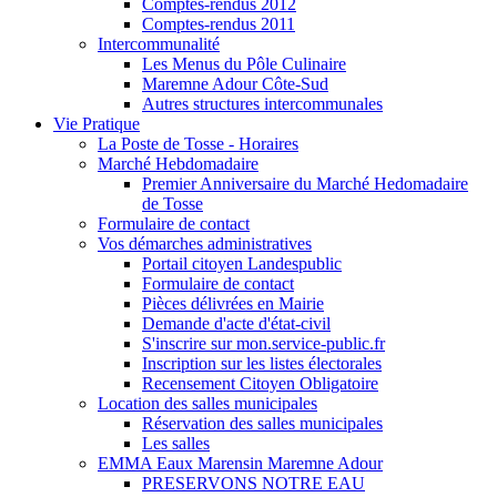
Comptes-rendus 2012
Comptes-rendus 2011
Intercommunalité
Les Menus du Pôle Culinaire
Maremne Adour Côte-Sud
Autres structures intercommunales
Vie Pratique
La Poste de Tosse - Horaires
Marché Hebdomadaire
Premier Anniversaire du Marché Hedomadaire
de Tosse
Formulaire de contact
Vos démarches administratives
Portail citoyen Landespublic
Formulaire de contact
Pièces délivrées en Mairie
Demande d'acte d'état-civil
S'inscrire sur mon.service-public.fr
Inscription sur les listes électorales
Recensement Citoyen Obligatoire
Location des salles municipales
Réservation des salles municipales
Les salles
EMMA Eaux Marensin Maremne Adour
PRESERVONS NOTRE EAU