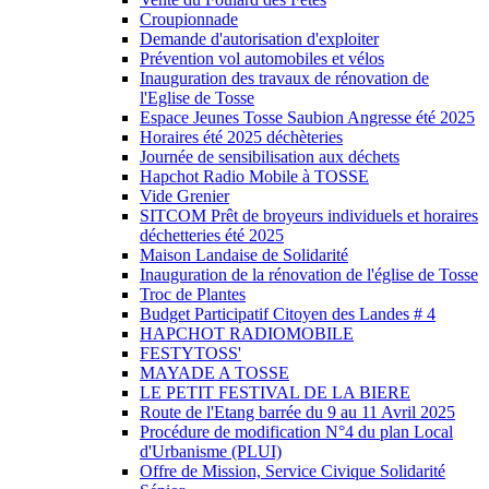
Croupionnade
Demande d'autorisation d'exploiter
Prévention vol automobiles et vélos
Inauguration des travaux de rénovation de
l'Eglise de Tosse
Espace Jeunes Tosse Saubion Angresse été 2025
Horaires été 2025 déchèteries
Journée de sensibilisation aux déchets
Hapchot Radio Mobile à TOSSE
Vide Grenier
SITCOM Prêt de broyeurs individuels et horaires
déchetteries été 2025
Maison Landaise de Solidarité
Inauguration de la rénovation de l'église de Tosse
Troc de Plantes
Budget Participatif Citoyen des Landes # 4
HAPCHOT RADIOMOBILE
FESTYTOSS'
MAYADE A TOSSE
LE PETIT FESTIVAL DE LA BIERE
Route de l'Etang barrée du 9 au 11 Avril 2025
Procédure de modification N°4 du plan Local
d'Urbanisme (PLUI)
Offre de Mission, Service Civique Solidarité