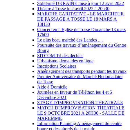
Solidarité UKRAINE mise à jour 12 avril 2022
Théâtre à Tosse le 2 avril 2022 à 20h30
MARCHE CARITATIVE - LE MARCHEUR
DE PASSAGE A TOSSE LE 18 MARS A
18H30
Concert en l' Eglise de Tosse Dimanche 13 mars
17h00
Le plus beau marché des Landes ....
Poursuite des travaux d"aménagement du Centre
Bourg
SITCOM Tri des déchets
Urbanisme, demandes en ligne
Inscriptions Scolaires
Aménagement des transports pendant les travaux
Premier Anniversaire du Marché Hedomadaire
de Tosse
Aide à Domicile
Journées en faveur du Téléthon les 4 et 5
Décembre 2021
STAGE D'IMPROVISATION THEATRALE
MATCH D'IMPROVISATION THEATRALE
LE 9 OCTOBRE 2021 A 20H30 - SALLE DE
MAREMME
Information Planning Aménagement du centre
bourg et des abords de la mairie