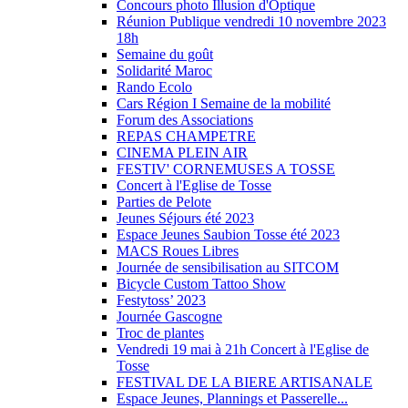
Concours photo Illusion d'Optique
Réunion Publique vendredi 10 novembre 2023
18h
Semaine du goût
Solidarité Maroc
Rando Ecolo
Cars Région I Semaine de la mobilité
Forum des Associations
REPAS CHAMPETRE
CINEMA PLEIN AIR
FESTIV' CORNEMUSES A TOSSE
Concert à l'Eglise de Tosse
Parties de Pelote
Jeunes Séjours été 2023
Espace Jeunes Saubion Tosse été 2023
MACS Roues Libres
Journée de sensibilisation au SITCOM
Bicycle Custom Tattoo Show
Festytoss’ 2023
Journée Gascogne
Troc de plantes
Vendredi 19 mai à 21h Concert à l'Eglise de
Tosse
FESTIVAL DE LA BIERE ARTISANALE
Espace Jeunes, Plannings et Passerelle...