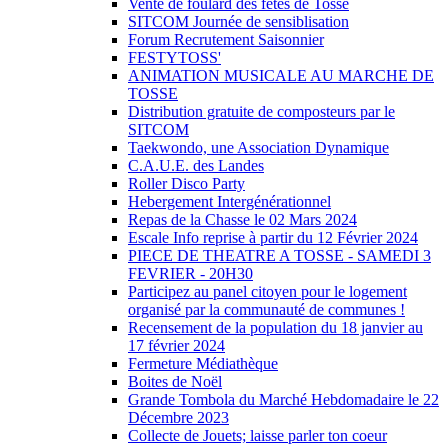
Vente de foulard des fêtes de Tosse
SITCOM Journée de sensiblisation
Forum Recrutement Saisonnier
FESTYTOSS'
ANIMATION MUSICALE AU MARCHE DE
TOSSE
Distribution gratuite de composteurs par le
SITCOM
Taekwondo, une Association Dynamique
C.A.U.E. des Landes
Roller Disco Party
Hebergement Intergénérationnel
Repas de la Chasse le 02 Mars 2024
Escale Info reprise à partir du 12 Février 2024
PIECE DE THEATRE A TOSSE - SAMEDI 3
FEVRIER - 20H30
Participez au panel citoyen pour le logement
organisé par la communauté de communes !
Recensement de la population du 18 janvier au
17 février 2024
Fermeture Médiathèque
Boites de Noël
Grande Tombola du Marché Hebdomadaire le 22
Décembre 2023
Collecte de Jouets; laisse parler ton coeur