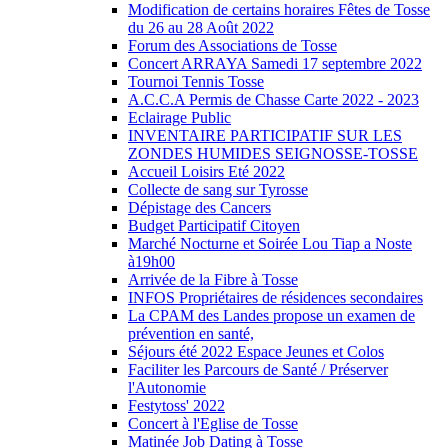
Modification de certains horaires Fêtes de Tosse
du 26 au 28 Août 2022
Forum des Associations de Tosse
Concert ARRAYA Samedi 17 septembre 2022
Tournoi Tennis Tosse
A.C.C.A Permis de Chasse Carte 2022 - 2023
Eclairage Public
INVENTAIRE PARTICIPATIF SUR LES
ZONDES HUMIDES SEIGNOSSE-TOSSE
Accueil Loisirs Eté 2022
Collecte de sang sur Tyrosse
Dépistage des Cancers
Budget Participatif Citoyen
Marché Nocturne et Soirée Lou Tiap a Noste
à19h00
Arrivée de la Fibre à Tosse
INFOS Propriétaires de résidences secondaires
La CPAM des Landes propose un examen de
prévention en santé,
Séjours été 2022 Espace Jeunes et Colos
Faciliter les Parcours de Santé / Préserver
l'Autonomie
Festytoss' 2022
Concert à l'Eglise de Tosse
Matinée Job Dating à Tosse