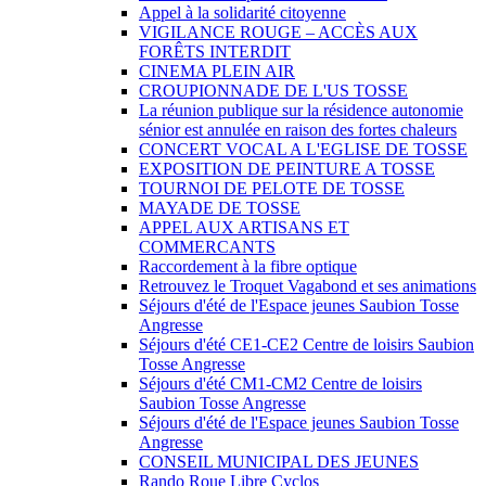
Appel à la solidarité citoyenne
VIGILANCE ROUGE – ACCÈS AUX
FORÊTS INTERDIT
CINEMA PLEIN AIR
CROUPIONNADE DE L'US TOSSE
La réunion publique sur la résidence autonomie
sénior est annulée en raison des fortes chaleurs
CONCERT VOCAL A L'EGLISE DE TOSSE
EXPOSITION DE PEINTURE A TOSSE
TOURNOI DE PELOTE DE TOSSE
MAYADE DE TOSSE
APPEL AUX ARTISANS ET
COMMERCANTS
Raccordement à la fibre optique
Retrouvez le Troquet Vagabond et ses animations
Séjours d'été de l'Espace jeunes Saubion Tosse
Angresse
Séjours d'été CE1-CE2 Centre de loisirs Saubion
Tosse Angresse
Séjours d'été CM1-CM2 Centre de loisirs
Saubion Tosse Angresse
Séjours d'été de l'Espace jeunes Saubion Tosse
Angresse
CONSEIL MUNICIPAL DES JEUNES
Rando Roue Libre Cyclos