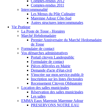
Comptes-rendus 2012
Comptes-rendus 2011
Intercommunalité
Les Menus du Pôle Culinaire
Maremne Adour Côte-Sud
Autres structures intercommunales
Vie Pratique
La Poste de Tosse - Horaires
Marché Hebdomadaire
Premier Anniversaire du Marché Hedomadaire
de Tosse
Formulaire de contact
Vos démarches administratives
Portail citoyen Landespublic
Formulaire de contact
Pièces délivrées en Mairie
Demande d'acte d'état-civil
S'inscrire sur mon.service-public.fr
Inscription sur les listes électorales
Recensement Citoyen Obligatoire
Location des salles municipales
Réservation des salles municipales
Les salles
EMMA Eaux Marensin Maremne Adour
PRESERVONS NOTRE EAU