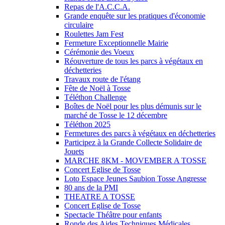
Repas de l'A.C.C.A.
Grande enquête sur les pratiques d'économie
circulaire
Roulettes Jam Fest
Fermeture Exceptionnelle Mairie
Cérémonie des Voeux
Réouverture de tous les parcs à végétaux en
déchetteries
Travaux route de l'étang
Fête de Noël à Tosse
Téléthon Challenge
Boîtes de Noël pour les plus démunis sur le
marché de Tosse le 12 décembre
Téléthon 2025
Fermetures des parcs à végétaux en déchetteries
Participez à la Grande Collecte Solidaire de
Jouets
MARCHE 8KM - MOVEMBER A TOSSE
Concert Eglise de Tosse
Loto Espace Jeunes Saubion Tosse Angresse
80 ans de la PMI
THEATRE A TOSSE
Concert Eglise de Tosse
Spectacle Théâtre pour enfants
Ronde des Aides Techniques Médicales