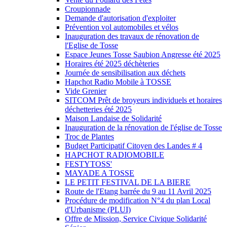
Croupionnade
Demande d'autorisation d'exploiter
Prévention vol automobiles et vélos
Inauguration des travaux de rénovation de
l'Eglise de Tosse
Espace Jeunes Tosse Saubion Angresse été 2025
Horaires été 2025 déchèteries
Journée de sensibilisation aux déchets
Hapchot Radio Mobile à TOSSE
Vide Grenier
SITCOM Prêt de broyeurs individuels et horaires
déchetteries été 2025
Maison Landaise de Solidarité
Inauguration de la rénovation de l'église de Tosse
Troc de Plantes
Budget Participatif Citoyen des Landes # 4
HAPCHOT RADIOMOBILE
FESTYTOSS'
MAYADE A TOSSE
LE PETIT FESTIVAL DE LA BIERE
Route de l'Etang barrée du 9 au 11 Avril 2025
Procédure de modification N°4 du plan Local
d'Urbanisme (PLUI)
Offre de Mission, Service Civique Solidarité