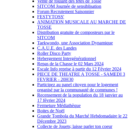
Vente de foulard des fêtes de Tosse
SITCOM Journée de sensiblisation
Forum Recrutement Saisonnier
FESTYTOSS'
ANIMATION MUSICALE AU MARCHE DE
TOSSE
Distribution gratuite de composteurs par le
SITCOM
Taekwondo, une Association Dynamique
C.A.U.E. des Landes
Roller Disco Party
Hebergement Intergénérationnel
Repas de la Chasse le 02 Mars 2024
Escale Info reprise à partir du 12 Février 2024
PIECE DE THEATRE A TOSSE - SAMEDI 3
FEVRIER - 20H30
Participez au panel citoyen pour le logement
organisé par la communauté de communes !
Recensement de la population du 18 janvier au
17 février 2024
Fermeture Médiathèque
Boites de Noël
Grande Tombola du Marché Hebdomadaire le 22
Décembre 2023
Collecte de Jouets; laisse parler ton coeur