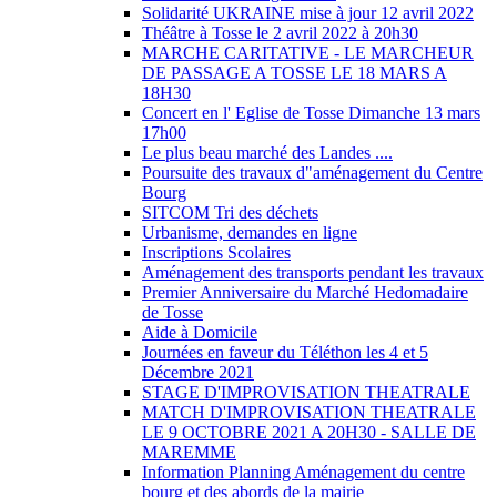
Solidarité UKRAINE mise à jour 12 avril 2022
Théâtre à Tosse le 2 avril 2022 à 20h30
MARCHE CARITATIVE - LE MARCHEUR
DE PASSAGE A TOSSE LE 18 MARS A
18H30
Concert en l' Eglise de Tosse Dimanche 13 mars
17h00
Le plus beau marché des Landes ....
Poursuite des travaux d"aménagement du Centre
Bourg
SITCOM Tri des déchets
Urbanisme, demandes en ligne
Inscriptions Scolaires
Aménagement des transports pendant les travaux
Premier Anniversaire du Marché Hedomadaire
de Tosse
Aide à Domicile
Journées en faveur du Téléthon les 4 et 5
Décembre 2021
STAGE D'IMPROVISATION THEATRALE
MATCH D'IMPROVISATION THEATRALE
LE 9 OCTOBRE 2021 A 20H30 - SALLE DE
MAREMME
Information Planning Aménagement du centre
bourg et des abords de la mairie