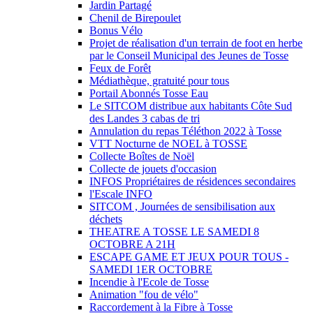
Jardin Partagé
Chenil de Birepoulet
Bonus Vélo
Projet de réalisation d'un terrain de foot en herbe
par le Conseil Municipal des Jeunes de Tosse
Feux de Forêt
Médiathèque, gratuité pour tous
Portail Abonnés Tosse Eau
Le SITCOM distribue aux habitants Côte Sud
des Landes 3 cabas de tri
Annulation du repas Téléthon 2022 à Tosse
VTT Nocturne de NOEL à TOSSE
Collecte Boîtes de Noël
Collecte de jouets d'occasion
INFOS Propriétaires de résidences secondaires
l'Escale INFO
SITCOM , Journées de sensibilisation aux
déchets
THEATRE A TOSSE LE SAMEDI 8
OCTOBRE A 21H
ESCAPE GAME ET JEUX POUR TOUS -
SAMEDI 1ER OCTOBRE
Incendie à l'Ecole de Tosse
Animation "fou de vélo"
Raccordement à la Fibre à Tosse