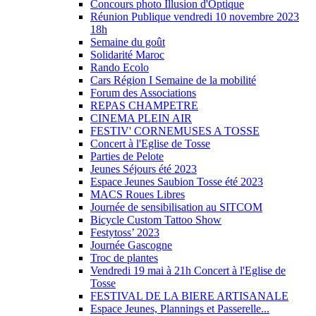
Concours photo Illusion d'Optique
Réunion Publique vendredi 10 novembre 2023
18h
Semaine du goût
Solidarité Maroc
Rando Ecolo
Cars Région I Semaine de la mobilité
Forum des Associations
REPAS CHAMPETRE
CINEMA PLEIN AIR
FESTIV' CORNEMUSES A TOSSE
Concert à l'Eglise de Tosse
Parties de Pelote
Jeunes Séjours été 2023
Espace Jeunes Saubion Tosse été 2023
MACS Roues Libres
Journée de sensibilisation au SITCOM
Bicycle Custom Tattoo Show
Festytoss’ 2023
Journée Gascogne
Troc de plantes
Vendredi 19 mai à 21h Concert à l'Eglise de
Tosse
FESTIVAL DE LA BIERE ARTISANALE
Espace Jeunes, Plannings et Passerelle...