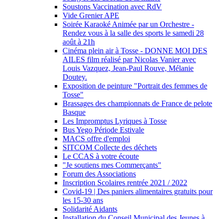
Soustons Vaccination avec RdV
Vide Grenier APE
Soirée Karaoké Animée par un Orchestre -
Rendez vous à la salle des sports le samedi 28
août à 21h
Cinéma plein air à Tosse - DONNE MOI DES
AILES film réalisé par Nicolas Vanier avec
Louis Vazquez, Jean-Paul Rouve, Mélanie
Doutey.
Exposition de peinture "Portrait des femmes de
Tosse"
Brassages des championnats de France de pelote
Basque
Les Impromptus Lyriques à Tosse
Bus Yego Période Estivale
MACS offre d'emploi
SITCOM Collecte des déchets
Le CCAS à votre écoute
"Je soutiens mes Commerçants"
Forum des Associations
Inscription Scolaires rentrée 2021 / 2022
Covid-19 | Des paniers alimentaires gratuits pour
les 15-30 ans
Solidarité Aidants
Installation du Conseil Municipal des Jeunes à