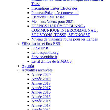
Tosse
Inscriptions Listes Electorales
PanneauPoket, c'est nouveau !
Elections CMJ Tosse
Meilleurs Voeux pour 2021
ETANGS HARDY ET BLANC -
COMMUNIQUÉ INTERCOMMUNAL :
SOUSTONS, TOSSE, SEIGNOSSE
Niveau de vigilance rouge pour les Landes
Fil(s) d'actus et flux RSS
Sud-Ouest
Landespublic.org
Service-public.fr
Le fil d'infos de la MACS
Agenda
Actualités archivées
Année 2020
Année 2019
Année 2018
Année 2017
Année 2016
Année 2015
Année 2014
Année 2013
Année 2012