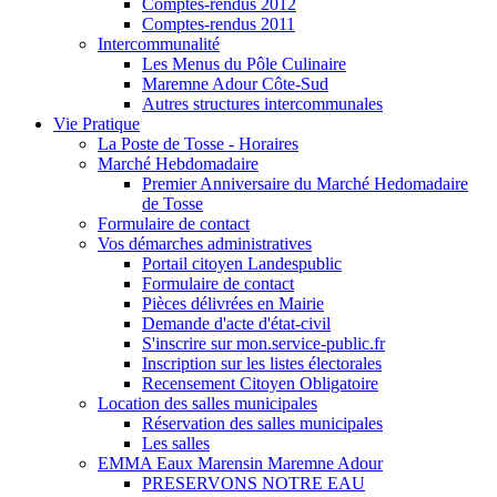
Comptes-rendus 2012
Comptes-rendus 2011
Intercommunalité
Les Menus du Pôle Culinaire
Maremne Adour Côte-Sud
Autres structures intercommunales
Vie Pratique
La Poste de Tosse - Horaires
Marché Hebdomadaire
Premier Anniversaire du Marché Hedomadaire
de Tosse
Formulaire de contact
Vos démarches administratives
Portail citoyen Landespublic
Formulaire de contact
Pièces délivrées en Mairie
Demande d'acte d'état-civil
S'inscrire sur mon.service-public.fr
Inscription sur les listes électorales
Recensement Citoyen Obligatoire
Location des salles municipales
Réservation des salles municipales
Les salles
EMMA Eaux Marensin Maremne Adour
PRESERVONS NOTRE EAU