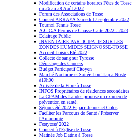
Modification de certains horaires Fêtes de Tosse
du 26 au 28 Août 2022
Forum des Associations de Tosse
Concert ARRAYA Samedi 17 septembre 2022
Tournoi Tennis Tosse
A.C.C.A Permis de Chasse Carte 2022 - 2023
Eclairage Public
INVENTAIRE PARTICIPATIF SUR LES
ZONDES HUMIDES SEIGNOSSE-TOSSE
Accueil Loisirs Eté 2022
Collecte de sang sur Tyrosse
Dépistage des Cancers
Budget Participatif Citoyen
Marché Nocturne et Soirée Lou Tiap a Noste
à19h00
Arrivée de la Fibre à Tosse
INFOS Propriétaires de résidences secondaires
La CPAM des Landes propose un examen de
prévention en santé,
Séjours été 2022 Espace Jeunes et Colos
Faciliter les Parcours de Santé / Préserver
l'Autonomie
Festytoss' 2022
Concert à l'Eglise de Tosse
Matinée Job Dating à Tosse