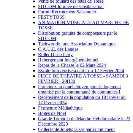
Vente de foulard des fêtes de Tosse
SITCOM Journée de sensiblisation
Forum Recrutement Saisonnier
FESTYTOSS'
ANIMATION MUSICALE AU MARCHE DE
TOSSE
Distribution gratuite de composteurs par le
SITCOM
Taekwondo, une Association Dynamique
C.A.U.E. des Landes
Roller Disco Party
Hebergement Intergénérationnel
Repas de la Chasse le 02 Mars 2024
Escale Info reprise à partir du 12 Février 2024
PIECE DE THEATRE A TOSSE - SAMEDI 3
FEVRIER - 20H30
Participez au panel citoyen pour le logement
organisé par la communauté de communes !
Recensement de la population du 18 janvier au
17 février 2024
Fermeture Médiathèque
Boites de Noël
Grande Tombola du Marché Hebdomadaire le 22
Décembre 2023
Collecte de Jouets; laisse parler ton coeur