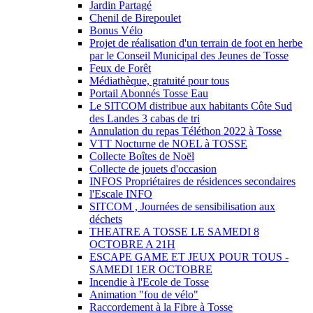
Jardin Partagé
Chenil de Birepoulet
Bonus Vélo
Projet de réalisation d'un terrain de foot en herbe
par le Conseil Municipal des Jeunes de Tosse
Feux de Forêt
Médiathèque, gratuité pour tous
Portail Abonnés Tosse Eau
Le SITCOM distribue aux habitants Côte Sud
des Landes 3 cabas de tri
Annulation du repas Téléthon 2022 à Tosse
VTT Nocturne de NOEL à TOSSE
Collecte Boîtes de Noël
Collecte de jouets d'occasion
INFOS Propriétaires de résidences secondaires
l'Escale INFO
SITCOM , Journées de sensibilisation aux
déchets
THEATRE A TOSSE LE SAMEDI 8
OCTOBRE A 21H
ESCAPE GAME ET JEUX POUR TOUS -
SAMEDI 1ER OCTOBRE
Incendie à l'Ecole de Tosse
Animation "fou de vélo"
Raccordement à la Fibre à Tosse