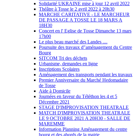
Solidarité UKRAINE mise à jour 12 avril 2022
Théâtre à Tosse le 2 avril 2022 à 20h30
MARCHE CARITATIVE - LE MARCHEUR
DE PASSAGE A TOSSE LE 18 MARS A
18H30
Concert en l' Eglise de Tosse Dimanche 13 mars
17h00
Le plus beau marché des Landes ....
Poursuite des travaux d"aménagement du Centre
Bourg
SITCOM Tri des déchets
Urbanisme, demandes en ligne
Inscriptions Scolaires
Aménagement des transports pendant les travaux
Premier Anniversaire du Marché Hedomadaire
de Tosse
Aide à Domicile
Journées en faveur du Téléthon les 4 et 5
Décembre 2021
STAGE D'IMPROVISATION THEATRALE
MATCH D'IMPROVISATION THEATRALE
LE 9 OCTOBRE 2021 A 20H30 - SALLE DE
MAREMME
Information Planning Aménagement du centre
bourg et des abords de la mairie