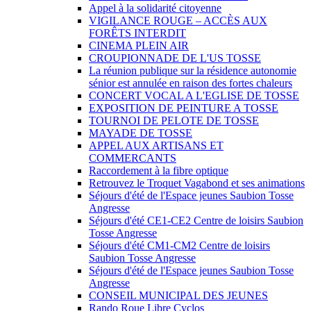
Appel à la solidarité citoyenne
VIGILANCE ROUGE – ACCÈS AUX
FORÊTS INTERDIT
CINEMA PLEIN AIR
CROUPIONNADE DE L'US TOSSE
La réunion publique sur la résidence autonomie
sénior est annulée en raison des fortes chaleurs
CONCERT VOCAL A L'EGLISE DE TOSSE
EXPOSITION DE PEINTURE A TOSSE
TOURNOI DE PELOTE DE TOSSE
MAYADE DE TOSSE
APPEL AUX ARTISANS ET
COMMERCANTS
Raccordement à la fibre optique
Retrouvez le Troquet Vagabond et ses animations
Séjours d'été de l'Espace jeunes Saubion Tosse
Angresse
Séjours d'été CE1-CE2 Centre de loisirs Saubion
Tosse Angresse
Séjours d'été CM1-CM2 Centre de loisirs
Saubion Tosse Angresse
Séjours d'été de l'Espace jeunes Saubion Tosse
Angresse
CONSEIL MUNICIPAL DES JEUNES
Rando Roue Libre Cyclos