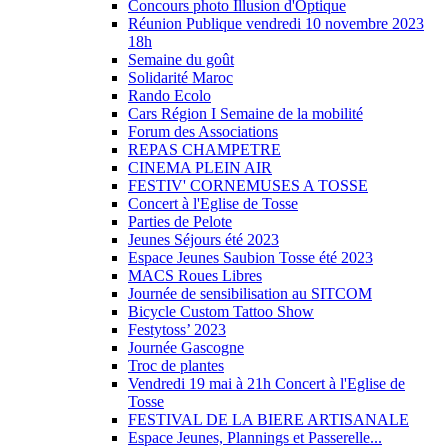
Concours photo Illusion d'Optique
Réunion Publique vendredi 10 novembre 2023
18h
Semaine du goût
Solidarité Maroc
Rando Ecolo
Cars Région I Semaine de la mobilité
Forum des Associations
REPAS CHAMPETRE
CINEMA PLEIN AIR
FESTIV' CORNEMUSES A TOSSE
Concert à l'Eglise de Tosse
Parties de Pelote
Jeunes Séjours été 2023
Espace Jeunes Saubion Tosse été 2023
MACS Roues Libres
Journée de sensibilisation au SITCOM
Bicycle Custom Tattoo Show
Festytoss’ 2023
Journée Gascogne
Troc de plantes
Vendredi 19 mai à 21h Concert à l'Eglise de
Tosse
FESTIVAL DE LA BIERE ARTISANALE
Espace Jeunes, Plannings et Passerelle...