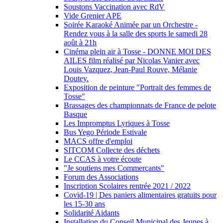
Soustons Vaccination avec RdV
Vide Grenier APE
Soirée Karaoké Animée par un Orchestre -
Rendez vous à la salle des sports le samedi 28
août à 21h
Cinéma plein air à Tosse - DONNE MOI DES
AILES film réalisé par Nicolas Vanier avec
Louis Vazquez, Jean-Paul Rouve, Mélanie
Doutey.
Exposition de peinture "Portrait des femmes de
Tosse"
Brassages des championnats de France de pelote
Basque
Les Impromptus Lyriques à Tosse
Bus Yego Période Estivale
MACS offre d'emploi
SITCOM Collecte des déchets
Le CCAS à votre écoute
"Je soutiens mes Commerçants"
Forum des Associations
Inscription Scolaires rentrée 2021 / 2022
Covid-19 | Des paniers alimentaires gratuits pour
les 15-30 ans
Solidarité Aidants
Installation du Conseil Municipal des Jeunes à