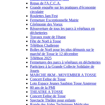
Repas de l'A.C.C.A.
Grande enquête sur les pratiques d'économie
circulaire
Roulettes Jam Fest
Fermeture Exceptionnelle Mairie
Cérémonie des Voeux
Réouverture de tous les parcs à végétaux en
déchetteries
Travaux route de l'étang
Fête de Noël à Tosse
Téléthon Challenge
Boîtes de Noël pour les plus démunis sur le
marché de Tosse le 12 décembre
Téléthon 2025
Fermetures des parcs à végétaux en déchetteries
Participez à la Grande Collecte Solidaire de
Jouets
MARCHE 8KM - MOVEMBER A TOSSE
Concert Eglise de Tosse
Loto Espace Jeunes Saubion Tosse Angresse
80 ans de la PMI
THEATRE A TOSSE
Concert Eglise de Tosse
Spectacle Théâtre pour enfants
Ronde des Aides Techniques Médicales