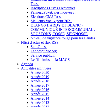
Tosse
Inscriptions Listes Electorales
PanneauPoket, c'est nouveau !
Elections CMJ Tosse
Meilleurs Voeux pour 2021
ETANGS HARDY ET BLANC -
COMMUNIQUÉ INTERCOMMUNAL :
SOUSTONS, TOSSE, SEIGNOSSE
Niveau de vigilance rouge pour les Landes
Fil(s) d'actus et flux RSS
Sud-Ouest
Landespublic.org
Service-public.fr
Le fil d'infos de la MACS
Agenda
Actualités archivées
Année 2020
Année 2019
Année 2018
Année 2017
Année 2016
Année 2015
Année 2014
Année 2013
Année 2012